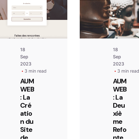
contact@aumweb.fr
co
18
18
Sep
Sep
2023
2023
3 min read
3 min rea
AUM
AUM
WEB
WEB
: La
: La
Cré
Deu
atio
xiè
n du
me
Site
Refo
de
nte