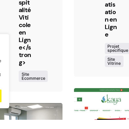
spit
atis
alité
atio
Viti
n en
cole
Lign
en
e
Lign
e</s
Projet
specifique
tron
Site
e
g>
Vitrine
Site
t
Ecommerce
Po