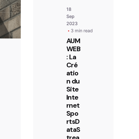
ntact@aumweb.fr
18
Sep
2023
3 min read
AUM
WEB
: La
Cré
d
atio
n du
Site
Inte
rnet
Spo
rtsD
ataS
trea