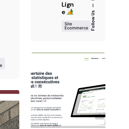
Lign
—
e
Follow Us
Site
Ecommerce
e
Posted by
contact@aumweb.fr
sted by