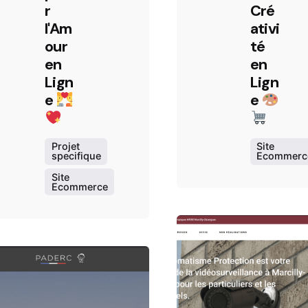
r
Cré
l'Am
ativi
our
té
en
en
Lign
Lign
e
e
Projet
Site
specifique
Ecommerc
Site
Ecommerce
Po