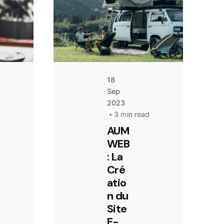
ntact@aumweb.fr
contact@aumweb.fr
18
Sep
2023
d
3 min read
AUM
WEB
: La
Cré
atio
n du
Site
E-