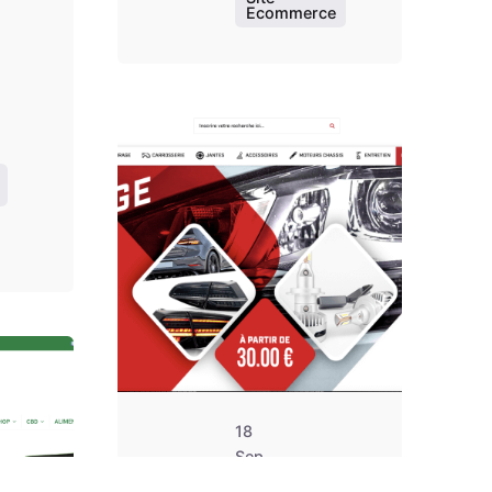
Ecommerce
Posted by
contact@aumweb.fr
18
Sep
2023
sted by