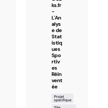
ks.fr
-
L'An
alys
e de
Stat
istiq
ues
Spo
rtiv
es
Réin
vent
ée
Projet
specifique
Site