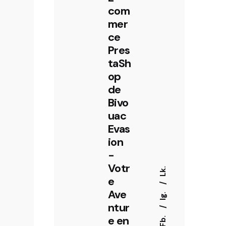
com
mer
ce
Pres
taSh
op
de
Bivo
uac
Evas
ion
-
Votr
Lk.
e
Ave
Ig.
ntur
Fb.
e en