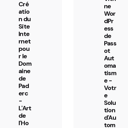
Cré
ne
atio
Wor
n du
dPr
Site
ess
Inte
de
rnet
Pass
pou
ot
r le
Aut
Dom
oma
aine
tism
de
e -
Pad
Votr
erc
e
-
Solu
L'Art
tion
de
d'Au
l'Ho
tom