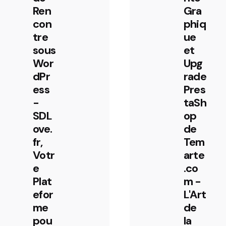
Ren
Gra
con
phiq
tre
ue
sous
et
Wor
Upg
dPr
rade
ess
Pres
-
taSh
SDL
op
ove.
de
fr,
Tem
Votr
arte
e
.co
Plat
m -
efor
L'Art
me
de
pou
la