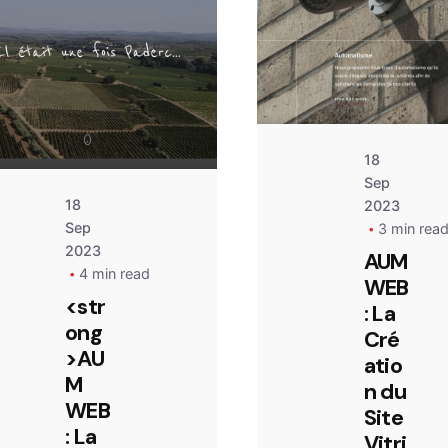
co
Posted by
contact@aumweb.fr
18
Sep
18
2023
Sep
3 min rea
2023
AUM
4 min read
WEB
<str
: La
ong
Cré
>AU
atio
M
n du
WEB
Site
: La
Vitri