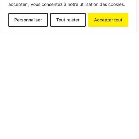
accepter", vous consentez à notre utilisation des cookies.
Personnaliser
Tout rejeter
Accepter tout
Posted by
contact@aumweb.fr
26 Août 2024
2 min read
Refonte du Site www.sos-