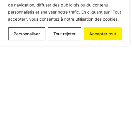
de navigation, diffuser des publicités ou du contenu
personnalisés et analyser notre trafic. En cliquant sur "Tout
accepter", vous consentez à notre utilisation des cookies.
Personnaliser
Tout rejeter
Accepter tout
Posted by
contact@aumweb.fr
06 Jan 2025
2 min read
LR Food : Un Nouveau Site E-
commerce pour les Passionnés de