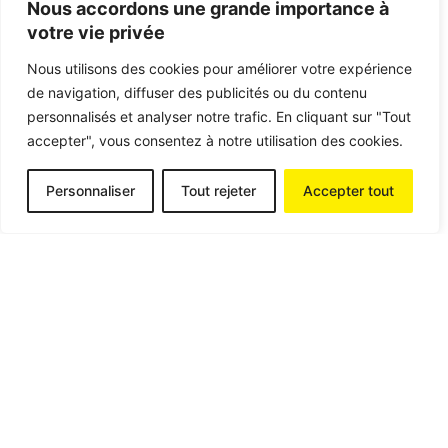
Nous accordons une grande importance à
votre vie privée
Nous utilisons des cookies pour améliorer votre expérience
de navigation, diffuser des publicités ou du contenu
personnalisés et analyser notre trafic. En cliquant sur "Tout
accepter", vous consentez à notre utilisation des cookies.
Personnaliser
Tout rejeter
Accepter tout
Posted by
contact@aumweb.fr
06 Jan 2025
2 min read
LR Food : Un Nouveau Site E-
commerce pour les Passionnés de