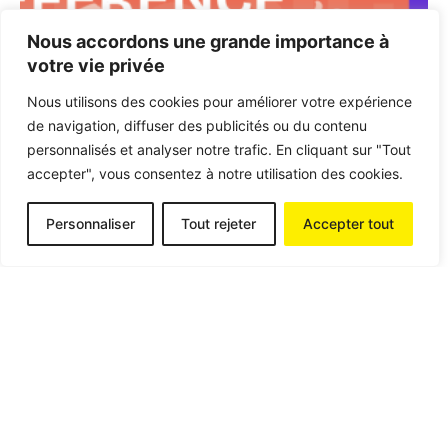
Nous accordons une grande importance à
votre vie privée
Nous utilisons des cookies pour améliorer votre expérience
Posted by
de navigation, diffuser des publicités ou du contenu
contact@aumweb.fr
personnalisés et analyser notre trafic. En cliquant sur "Tout
accepter", vous consentez à notre utilisation des cookies.
06 Jan 2025
2 min read
Personnaliser
Tout rejeter
Accepter tout
LR Food : Un Nouveau Site E-
commerce pour les Passionnés de
Saveurs !
Projet specifique
Site Ecommerce